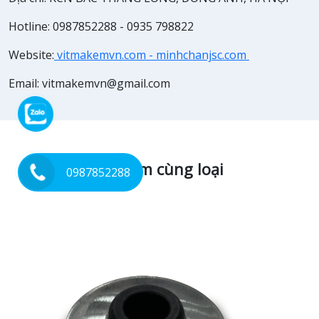
Hotline: 0987852288 - 0935 798822
Website:
vitmakemvn.com - minhchanjsc.com
Email: vitmakemvn@gmail.com
Sản phẩm cùng loại
0987852288