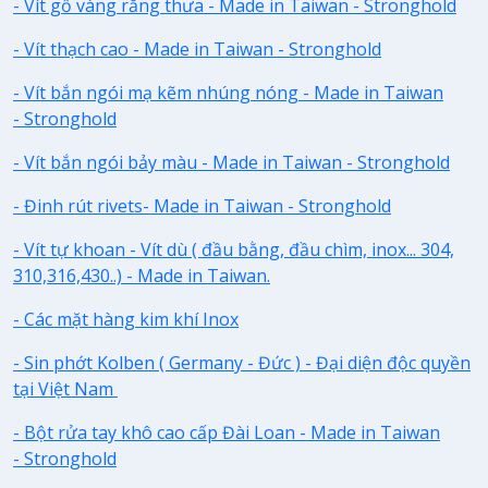
- Vít gỗ vàng răng thưa - Made in Taiwan - Stronghold
- Vít thạch cao - Made in Taiwan - Stronghold
- Vít bắn ngói mạ kẽm nhúng nóng - Made in Taiwan
- Stronghold
- Vít bắn ngói bảy màu - Made in Taiwan - Stronghold
- Đinh rút rivets- Made in Taiwan - Stronghold
- Vít tự khoan - Vít dù ( đầu bằng, đầu chìm, inox... 304,
310,316,430..) - Made in Taiwan.
- Các mặt hàng kim khí Inox
- Sin phớt Kolben ( Germany - Đức ) - Đại diện độc quyền
tại Việt Nam
- Bột rửa tay khô cao cấp Đài Loan - Made in Taiwan
- Stronghold