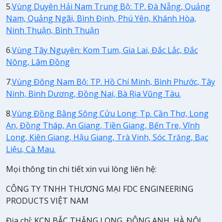
5.
Vùng Duyên Hải Nam Trung Bộ: TP. Đà Nẵng, Quảng
Nam, Quảng Ngãi, Bình Định, Phú Yên, Khánh Hòa,
Ninh Thuận, Bình Thuận
6.
Vùng Tây Nguyên: Kom Tum, Gia Lai, Đắc Lắc, Đắc
Nông, Lâm Đồng
7.
Vùng Đông Nam Bộ: TP. Hồ Chí Minh, Bình Phước, Tây
Ninh, Bình Dương, Đồng Nai, Bà Rịa Vũng Tàu.
8.
Vùng Đồng Bằng Sông Cửu Long: Tp. Cần Thơ, Long
An, Đồng Tháp, An Giang, Tiền Giang, Bến Tre, Vĩnh
Long, Kiên Giang, Hậu Giang, Trà Vinh, Sóc Trăng, Bạc
Liệu, Cà Mau.
Mọi thông tin chi tiết xin vui lòng liên hệ:
CÔNG TY TNHH THƯƠNG MẠI FDC ENGINEERING
PRODUCTS VIỆT NAM
Địa chỉ: KCN BẮC THĂNG LONG, ĐÔNG ANH, HÀ NỘI