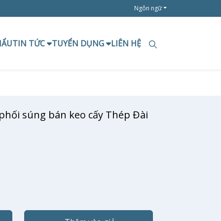
Ngôn ngữ
HẨU
TIN TỨC
TUYỂN DỤNG
LIÊN HỆ
phối súng bán keo cấy Thép Đài