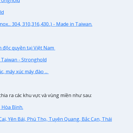
tronghold
ld
nox... 304, 310,316,430..) - Made in Taiwan.
ện độc quyền tại Việt Nam
n Taiwan - Stronghold
c, máy xúc máy đào ...
chia ra các khu vực và vùng miền như sau:
, Hòa Bình.
ai, Yên Bái, Phú Thọ, Tuyên Quang, Bắc Cạn, Thái