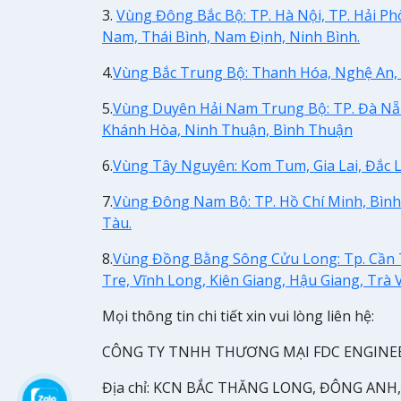
3.
Vùng Đông Bắc Bộ: TP. Hà Nội, TP. Hải Ph
Nam, Thái Bình, Nam Định, Ninh Bình.
4.
Vùng Bắc Trung Bộ: Thanh Hóa, Nghệ An, 
5.
Vùng Duyên Hải Nam Trung Bộ: TP. Đà Nẵ
Khánh Hòa, Ninh Thuận, Bình Thuận
6.
Vùng Tây Nguyên: Kom Tum, Gia Lai, Đắc 
7.
Vùng Đông Nam Bộ: TP. Hồ Chí Minh, Bình
Tàu.
8.
Vùng Đồng Bằng Sông Cửu Long: Tp. Cần T
Tre, Vĩnh Long, Kiên Giang, Hậu Giang, Trà 
Mọi thông tin chi tiết xin vui lòng liên hệ:
CÔNG TY TNHH THƯƠNG MẠI FDC ENGINE
Địa chỉ: KCN BẮC THĂNG LONG, ĐÔNG ANH