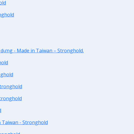
old
nghold
y dựng - Made in Taiwan – Stronghold.
hold
nghold
Stronghold
Stronghold
d
n Taiwan - Stronghold