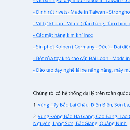
- Vít bắn ngói bảy màu - Made in Taiwan - S
- Đinh rút rivets- Made in Taiwan - Strongho
- Vít tự khoan - Vít dù ( đầu bằng, đầu chìm, i
- Các mặt hàng kim khí Inox
- Sin phớt Kolben ( Germany - Đức ) - Đại di
- Bột rửa tay khô cao cấp Đài Loan - Made i
- Đào tạo dạy nghề lái xe nâng hàng, máy mú
Chúng tôi có hệ thống đại lý trên toàn quốc 
1.
Vùng Tây Bắc: Lai Châu, Điện Biên, Sơn La
2.
Vùng Đông Bắc: Hà Giang, Cao Bằng, Lào C
Nguyên, Lạng Sơn, Bắc Giang, Quảng Ninh.