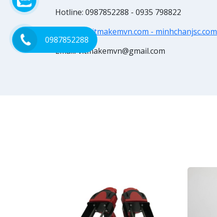
Hotline: 0987852288 - 0935 798822
Website:
vitmakemvn.com - minhchanjsc.co
0987852288
Email: vitmakemvn@gmail.com