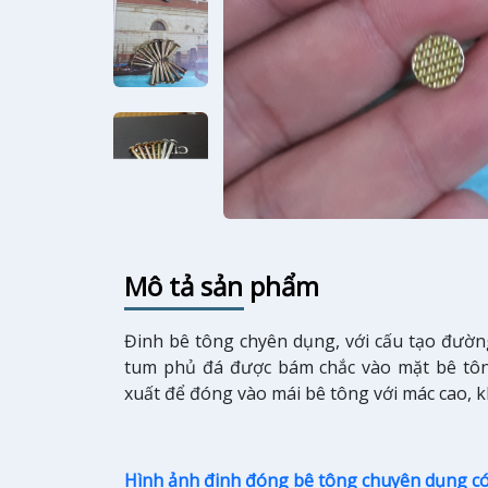
Mô tả sản phẩm
Đinh bê tông chyên dụng, với cấu tạo đường
tum phủ đá được bám chắc vào mặt bê tôn
xuất để đóng vào mái bê tông với mác cao, k
Hình ảnh đinh đóng bê tông chuyên dụng c