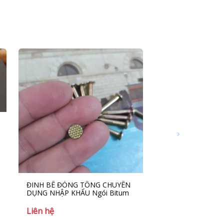
ĐINH BÊ ĐÓNG TÔNG CHUYÊN
Nhà cung cấp đinh
DỤNG NHẬP KHẨU Ngói Bitum
Bitum chính hãng
Liên hệ
Liên hệ