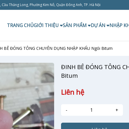
, Cầu Thăng Long, Phường Kim Nỗ, Quận Đông Anh, TP. Hà Nội
TRANG CHỦ
GIỚI THIỆU
SẢN PHẨM
DỰ ÁN
NHẬP K
H BÊ ĐÓNG TÔNG CHUYÊN DỤNG NHẬP KHẨU Ngói Bitum
ĐINH BÊ ĐÓNG TÔNG C
Bitum
Liên hệ