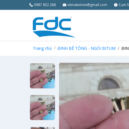
0987 852 288
vitmakemvn@gmail.com
Cụm 5
Trang chủ
ĐINH BÊ TÔNG - NGÓI BITUM
ĐIN