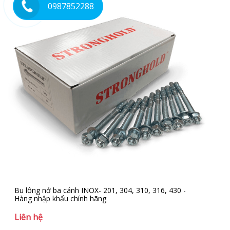
0987852288
Bu lông nở ba cánh INOX- 201, 304, 310, 316, 430 -
Bu 
Hàng nhập khẩu chính hãng
Hà
Liên hệ
Li